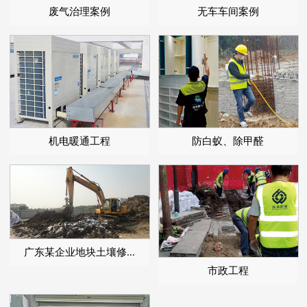
废气治理案例
无车车间案例
机电暖通工程
防白蚁、除甲醛
广东某企业地块土壤修...
市政工程